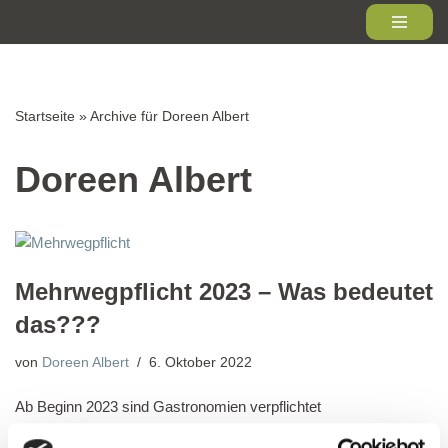
Zum
Inhalt
springen
Startseite
»
Archive für Doreen Albert
Doreen Albert
Mehrwegpflicht 2023 – Was bedeutet
das???
von
Doreen Albert
6. Oktober 2022
Ab Beginn 2023 sind Gastronomien verpflichtet
Mehrwegbehälter und, oder -Systeme anzubieten, um der Flut