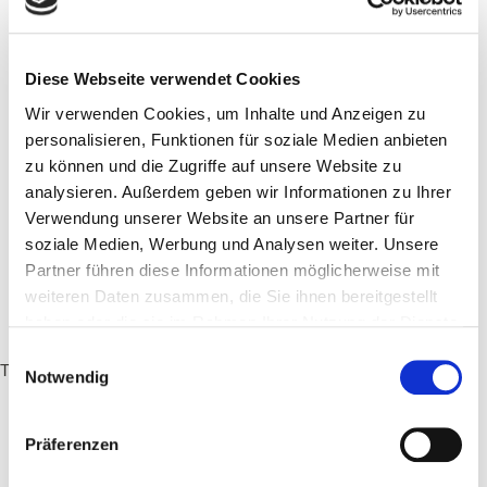
an Einwegverpackungsmüll entgegenzuwirken. So weit, so
ungenau. Die per Gesetz in…
Diese Webseite verwendet Cookies
Weiterlesen »
Wir verwenden Cookies, um Inhalte und Anzeigen zu
personalisieren, Funktionen für soziale Medien anbieten
zu können und die Zugriffe auf unsere Website zu
analysieren. Außerdem geben wir Informationen zu Ihrer
Verwendung unserer Website an unsere Partner für
soziale Medien, Werbung und Analysen weiter. Unsere
Partner führen diese Informationen möglicherweise mit
weiteren Daten zusammen, die Sie ihnen bereitgestellt
haben oder die sie im Rahmen Ihrer Nutzung der Dienste
gesammelt haben.
Einwilligungsauswahl
Tiffin Loop auf Social Media:
Notwendig
Präferenzen