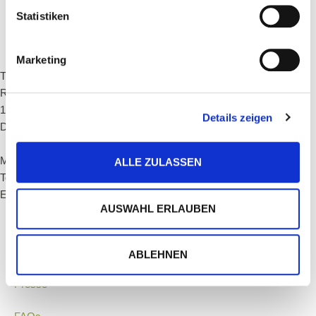
Statistiken
Marketing
Tiffin Loop GmbH
Reichenberger Str. 29
10999 Berlin
Details zeigen
Deutschland
Mo-Do: 10:00 - 14:00 Uhr
ALLE ZULASSEN
Telefon:
+49 (0) 30 440 43 263
E-Mail:
info@tiffinloop.de
AUSWAHL ERLAUBEN
Home
Kontakt
ABLEHNEN
Presse