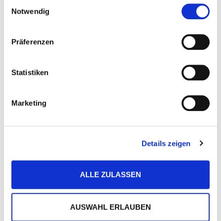
Einwilligungsauswahl
werden recycelt
Notwendig
0
%
Präferenzen
der Verschmutzung unse‍rer
Statistiken
Weltmeere be‍steht aus Plastik
Marketing
0
t
Details zeigen
pro Kopf CO2 Emission
ALLE ZULASSEN
in Eu‍ropa in 2020
AUSWAHL ERLAUBEN