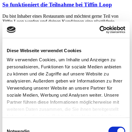
So funktioniert die Teilnahme bei Tiffin Loop
Du bist Inhaber eines Restaurants und möchtest gerne Teil von
Tiffin Loop werden und deinen Kund:innen eine plastikfreie
Mehrwegalternative anbieten? Dann melde dich bei uns!
read more »
Diese Webseite verwendet Cookies
Trotz steigen­dem Umwelt­be­wusst­sein – Der
Verpackungs­ver­brauch in Deutsch­land nimmt zu
Wir verwenden Cookies, um Inhalte und Anzeigen zu
personalisieren, Funktionen für soziale Medien anbieten
Mai 2021 In den letzten Jahren erreichte die Menge des
zu können und die Zugriffe auf unsere Website zu
Verpackungsmülls in Deutschland einen traurigen Rekordwert:
analysieren. Außerdem geben wir Informationen zu Ihrer
Allein 2018 sind laut Umweltbundesamt insgesamt 18,9 Millionen
Tonnen
Verwendung unserer Website an unsere Partner für
soziale Medien, Werbung und Analysen weiter. Unsere
read more »
Partner führen diese Informationen möglicherweise mit
weiteren Daten zusammen, die Sie ihnen bereitgestellt
Tiffin Loop jetzt und in Zukunft
haben oder die sie im Rahmen Ihrer Nutzung der Dienste
gesammelt haben.
Einwilligungsauswahl
Vielleicht hast du unseren Loop schon einmal ausprobiert?
Schließlich liegt es uns ja schon länger am Herzen, Plastikmüll zu
Notwendig