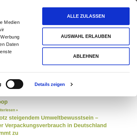
HÄLTER
ÜBER TIFFIN LOOP
ALLE ZULASSEN
le Medien
ir
ZURÜCK ZUR NEWSÜBERSICHT
AUSWAHL ERLAUBEN
, Werbung
ren Daten
ienste
eueste Posts
ABLEHNEN
hrwegpflicht 2023 – Was bedeutet
as???
g
Details zeigen
terlesen »
 funktioniert die Teilnahme bei Tiffin
oop
terlesen »
otz steigen­dem Umwelt­be­wusst­sein –
r Verpackungs­ver­brauch in Deutsch­land
immt zu