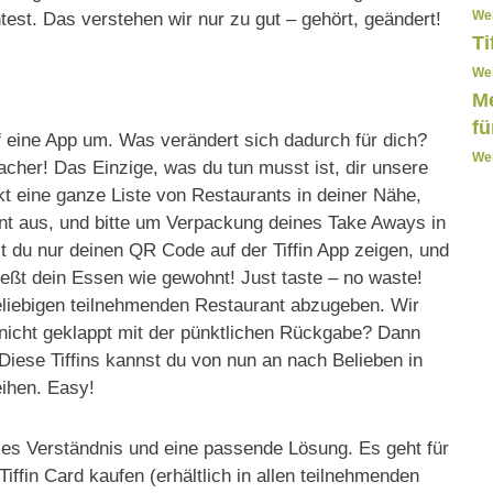
Wei
st. Das verstehen wir nur zu gut – gehört, geändert!
Ti
Wei
Me
fü
f eine App um. Was verändert sich dadurch für dich?
Wei
cher! Das Einzige, was du tun musst ist, dir unsere
ekt eine ganze Liste von Restaurants in deiner Nähe,
nt aus, und bitte um Verpackung deines Take Aways in
t du nur deinen QR Code auf der Tiffin App zeigen, und
nießt dein Essen wie gewohnt! Just taste – no waste!
eliebigen teilnehmenden Restaurant abzugeben. Wir
 nicht geklappt mit der pünktlichen Rückgabe? Dann
. Diese Tiffins kannst du von nun an nach Belieben in
eihen. Easy!
les Verständnis und eine passende Lösung. Es geht für
Tiffin Card kaufen (erhältlich in allen teilnehmenden