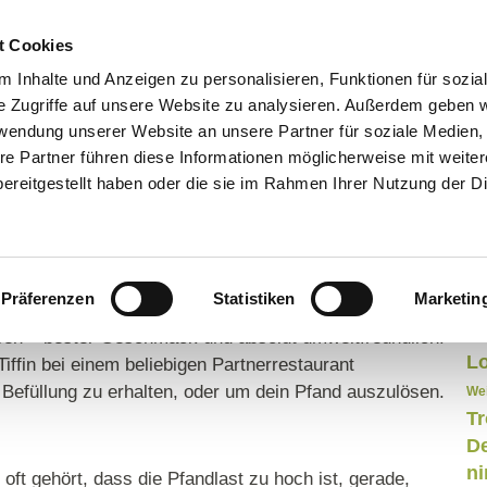
FÜR GASTRONOMIEN
FÜR NUTZER:INNEN
BE
t Cookies
BLOG
 Inhalte und Anzeigen zu personalisieren, Funktionen für sozia
e Zugriffe auf unsere Website zu analysieren. Außerdem geben w
rwendung unserer Website an unsere Partner für soziale Medien
t und in Zukunft
re Partner führen diese Informationen möglicherweise mit weite
ereitgestellt haben oder die sie im Rahmen Ihrer Nutzung der D
N
usprobiert? Schließlich liegt es uns ja schon länger
Me
ind Deutschlands einziges Mehrwegsystem, dessen
d
ei sind. Bislang hast du in einem teilnehmenden
Präferenzen
Statistiken
Marketin
Wei
ne Tiffin packen lassen, 15€ Pfand bei dem/der
So
sen – bester Geschmack und absolut umweltfreundlich!
L
iffin bei einem beliebigen Partnerrestaurant
Befüllung zu erhalten, oder um dein Pfand auszulösen.
Wei
Tr
De
n
oft gehört, dass die Pfandlast zu hoch ist, gerade,