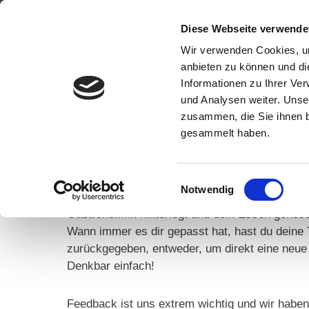
HOME
Diese Webseite verwende
NEWS-
Zum
Wir verwenden Cookies, um
Inhalt
anbieten zu können und di
springen
Informationen zu Ihrer Ve
Tiffin Loop jetz
und Analysen weiter. Unse
zusammen, die Sie ihnen b
gesammelt haben.
Vielleicht hast du unseren Loop schon einmal a
am Herzen, Plastikmüll zu vermeiden – wir s
Behälter zu 100% recycelbar und dazu plastikfr
Einwilligungsauswahl
Notwendig
Restaurant dein Take Away Essen einfach in ei
Gastronom:in hinterlegt und dein Essen genos
Wann immer es dir gepasst hat, hast du deine T
zurückgegeben, entweder, um direkt eine neue 
Denkbar einfach!
Feedback ist uns extrem wichtig und wir haben 