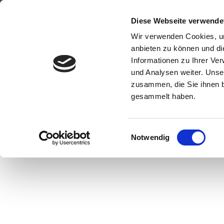
HOME
Diese Webseite verwende
NEWS-
Zum
Wir verwenden Cookies, um
Inhalt
anbieten zu können und di
springen
Informationen zu Ihrer Ve
und Analysen weiter. Unse
zusammen, die Sie ihnen b
gesammelt haben.
TAKE AWAY O
Einwilligungsauswahl
Notwendig
PLASTIK UN
VERPACKUNG
MÜLL!