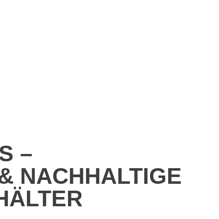
r
S –
 & NACHHALTIGE
HÄLTER